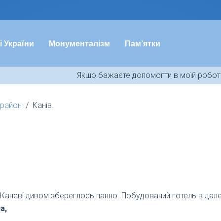
і України
Монументалізм
Пам’ятки
Якщо бажаєте допомогти в моїй роботі
 район
Канів.
в Каневі дивом збереглось панно. Побудований готель в дал
а,