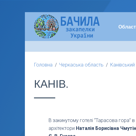
Област
Головна
Черкаська область
Канівський
КАНІВ.
В закинутому готелі “Тарасова гора” 
архітектори
Наталія Борисівна Чмутін