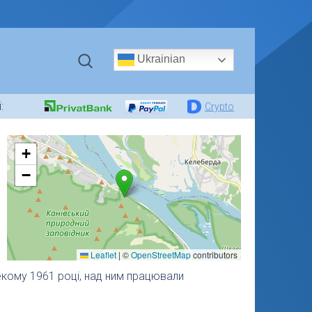
Ukrainian
:
Crypto
+
−
Leaflet
|
©
OpenStreetMap
contributors
екому 1961 році, над ним працювали