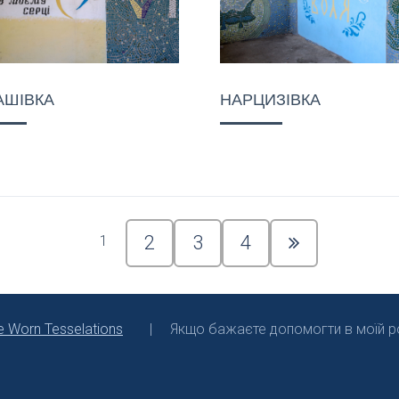
АШІВКА
НАРЦИЗІВКА
2
3
4
1
e Worn Tesselations
Якщо бажаєте допомогти в моїй ро