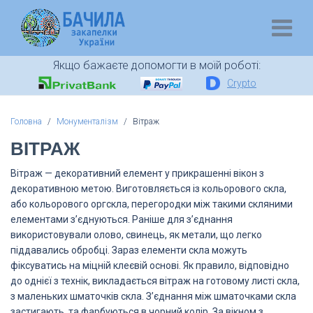
Якщо бажаєте допомогти в моїй роботі:
Crypto
Головна
Монументалізм
Вітраж
ВІТРАЖ
Вітраж — декоративний елемент у прикрашенні вікон з
декоративною метою. Виготовляється із кольорового скла,
або кольорового оргскла, перегородки між такими скляними
елементами з’єднуються. Раніше для з’єднання
використовували олово, свинець, як метали, що легко
піддавались обробці. Зараз елементи скла можуть
фіксуватись на міцній клеєвій основі. Як правило, відповідно
до однієї з технік, викладається вітраж на готовому листі скла,
з маленьких шматочків скла. З’єднання між шматочками скла
застигають, та фарбуються в чорний колір. За вікном з