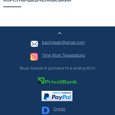
КОРСУНЬ-ШЕВЧЕНКІВСЬКИЙ
bachylaukr@gmail.com
Time Worn Tesselations
Якщо бажаєте допомогти в моїй роботі:
Crypto