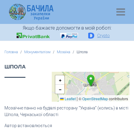
Якщо бажаєте допомогти в моїй роботі:
Crypto
Головна
Монументалізм
Мозаїка
Шпола
ШПОЛА
+
−
|
Leaflet
©
OpenStreetMap
contributors
Мозаїчне панно на будівлі ресторану “Україна” (колись) в місті
Шпола, Черкаської області
Автор встановлюється