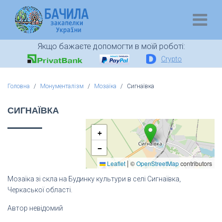
Якщо бажаєте допомогти в моїй роботі:
Crypto
Головна
Монументалізм
Мозаїка
Сигнаївка
СИГНАЇВКА
+
−
|
Leaflet
©
OpenStreetMap
contributors
Мозаїка зі скла на Будинку культури в селі Сигнаївка,
Черкаської області.
Автор невідомий