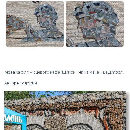
Мозаїка біля місцевого кафе “Шинок”. Як на мене – це Диявол.
Автор невідомий