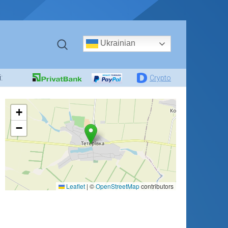
Ukrainian
:
Crypto
+
−
Leaflet
|
©
OpenStreetMap
contributors