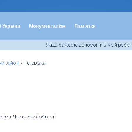
і України
Монументалізм
Пам’ятки
Якщо бажаєте допомогти в моїй роботі
ий район
Тетерівка
івка, Черкаської області.