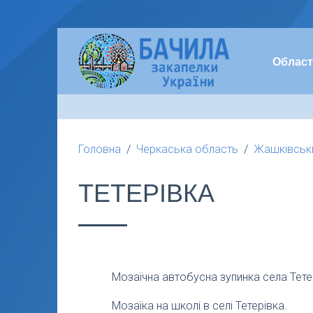
Област
Головна
Черкаська область
Жашківськ
ТЕТЕРІВКА
Мозаїчна автобусна зупинка села Тетер
Мозаїка на школі в селі Тетерівка.