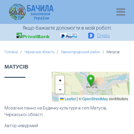
Якщо бажаєте допомогти в моїй роботі:
Crypto
Головна
Черкаська область
Звенигородський район
Матусів
МАТУСІВ
+
−
|
Leaflet
©
OpenStreetMap
contributors
Мозаїчне панно на Будинку культури в селі Матусів,
Черкаської області
Автор невідомий