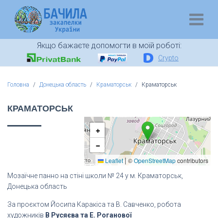
Якщо бажаєте допомогти в моїй роботі:
Crypto
Головна
Донецька область
Краматорськ
Краматорськ
КРАМАТОРСЬК
+
−
|
Leaflet
©
OpenStreetMap
contributors
Мозаїчне панно на стіні школи № 24 у м. Краматорськ,
Донецька область
За проєктом Йосипа Каракіса та В. Савченко, робота
художників
В Русяєва та Е. Роганової