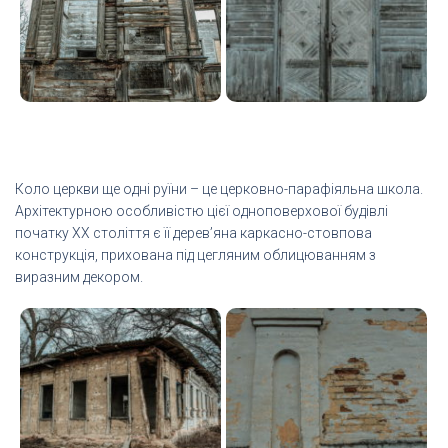
Коло церкви ще одні руїни – це церковно-парафіяльна школа.
Архітектурною особливістю цієї одноповерхової будівлі
початку XX століття є її дерев’яна каркасно-стовпова
конструкція, прихована під цегляним облицюванням з
виразним декором.