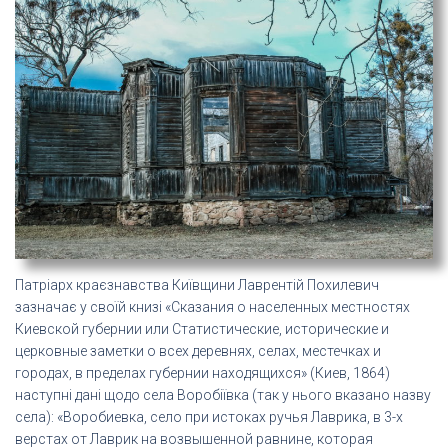
Патріарх краєзнавства Київщини Лаврентій Похилевич
зазначає у своїй книзі «Сказания о населенных местностях
Киевской губернии или Статистические, исторические и
церковные заметки о всех деревнях, селах, местечках и
городах, в пределах губернии находящихся» (Киев, 1864)
наступні дані щодо села Воробіївка (так у нього вказано назву
села): «Воробиевка, село при истоках ручья Лаврика, в 3-х
верстах от Лаврик на возвышенной равнине, которая