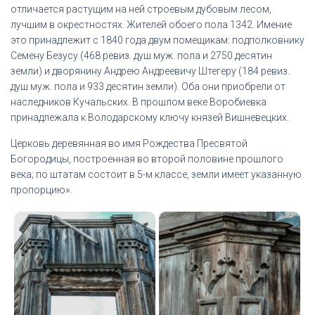
отличается растущим на ней строевым дубовым лесом,
лучшим в окрестностях. Жителей обоего пола 1342. Имение
это принадлежит с 1840 года двум помещикам: подполковнику
Семену Безусу (468 ревиз. душ муж. пола и 2750 десятин
земли) и дворянину Андрею Андреевичу Штегеру (184 ревиз.
душ муж. пола и 933 десятин земли). Оба они приобрели от
наследников Кучальских. В прошлом веке Воробиевка
принадлежала к Володарскому ключу князей Вишневецких.
Церковь деревянная во имя Рождества Пресвятой
Богородицы, построенная во второй половине прошлого
века; по штатам состоит в 5-м классе, земли имеет указанную
пропорцию».