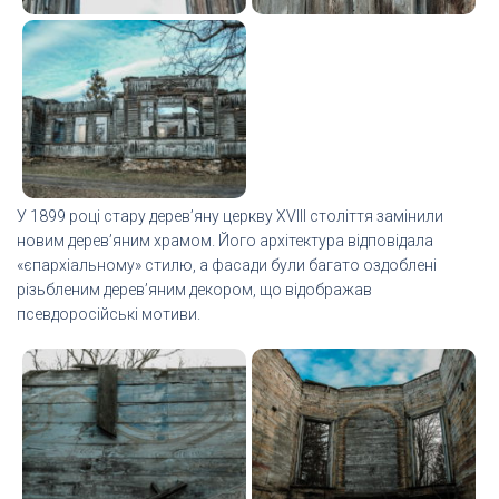
У 1899 році стару дерев’яну церкву XVIII століття замінили
новим дерев’яним храмом. Його архітектура відповідала
«єпархіальному» стилю, а фасади були багато оздоблені
різьбленим дерев’яним декором, що відображав
псевдоросійські мотиви.