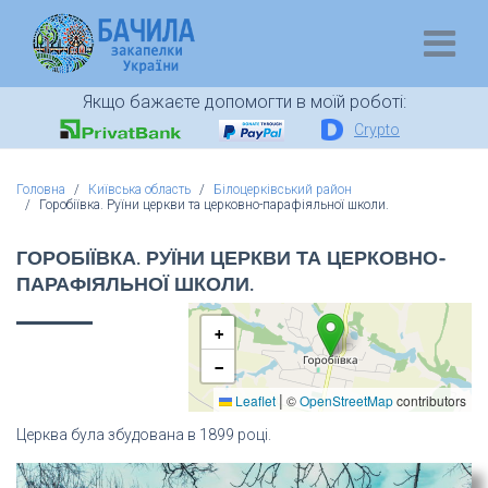
Якщо бажаєте допомогти в моїй роботі:
Crypto
Головна
Київська область
Білоцерківський район
Горобіївка. Руїни церкви та церковно-парафіяльної школи.
ГОРОБІЇВКА. РУЇНИ ЦЕРКВИ ТА ЦЕРКОВНО-
ПАРАФІЯЛЬНОЇ ШКОЛИ.
+
−
|
Leaflet
©
OpenStreetMap
contributors
Церква була збудована в 1899 році.