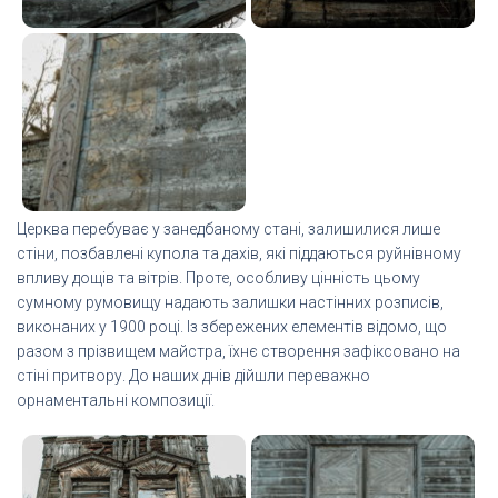
Церква перебуває у занедбаному стані, залишилися лише
стіни, позбавлені купола та дахів, які піддаються руйнівному
впливу дощів та вітрів. Проте, особливу цінність цьому
сумному румовищу надають залишки настінних розписів,
виконаних у 1900 році. Із збережених елементів відомо, що
разом з прізвищем майстра, їхнє створення зафіксовано на
стіні притвору. До наших днів дійшли переважно
орнаментальні композиції.