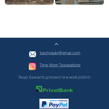
bachylaukr@gmail.com
Time Worn Tesselations
Якщо бажаєте допомогти в моїй роботі: