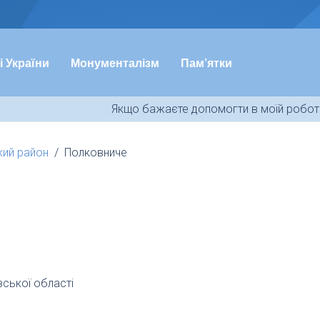
і України
Монументалізм
Пам’ятки
Якщо бажаєте допомогти в моїй роботі
кий район
Полковниче
вської області