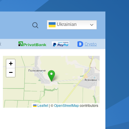
Ukrainian
:
Crypto
+
−
Leaflet
|
©
OpenStreetMap
contributors