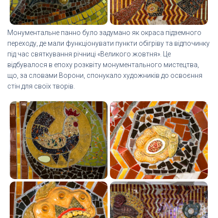
Монументальне панно було задумано як окраса підземного
переходу, де мали функціонувати пункти обігріву та відпочинку
під час святкування річниці «Великого жовтня». Це
відбувалося в епоху розквіту монументального мистецтва,
що, за словами Ворони, спонукало художників до освоєння
стін для своїх творів.