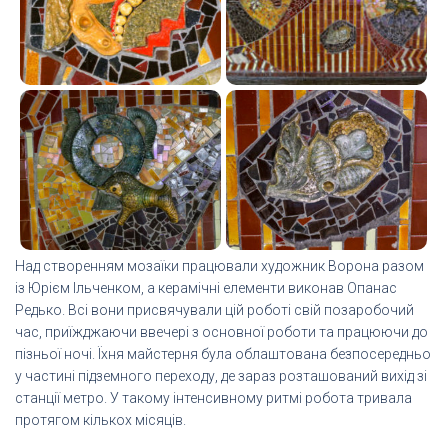
Над створенням мозаїки працювали художник Ворона разом
із Юрієм Ільченком, а керамічні елементи виконав Опанас
Редько. Всі вони присвячували цій роботі свій позаробочий
час, приїжджаючи ввечері з основної роботи та працюючи до
пізньої ночі. Їхня майстерня була облаштована безпосередньо
у частині підземного переходу, де зараз розташований вихід зі
станції метро. У такому інтенсивному ритмі робота тривала
протягом кількох місяців.