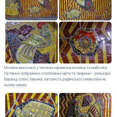
Мозаїки виконано у техніках керамічна мозаїка та майоліка.
На панно зображено стилізовані квіти та тварини – рельєфні
баранці, олені, півники, натомість радянської символіки на
ньому немає.