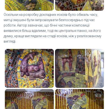
Оскільки на розробку докладних ескізів було обмаль часу,
митці змушені були імпровізувати безпосередньо під час
роботи. Автор зазначає, що бічні частини композиції
виявилися більш вдалими, тоді як центральні панно, на його
думку, краще виглядали на стадії ескізів, ніж у реалізованому
вигляді.