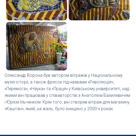
Олександр Ворона був автором вітражів у Національному
музеї історії, а також фресок під назвами «Революція»,
«Перемога», «Наука» та «Праця» у Київському університеті, над
якими він працював у співавторстві з Анатолієм Базилевичем
і Юрієм Ільченком. Крім того, він створив вітраж для магазину
«Каштан», який, на жаль, було знищено у 2000-х роках.