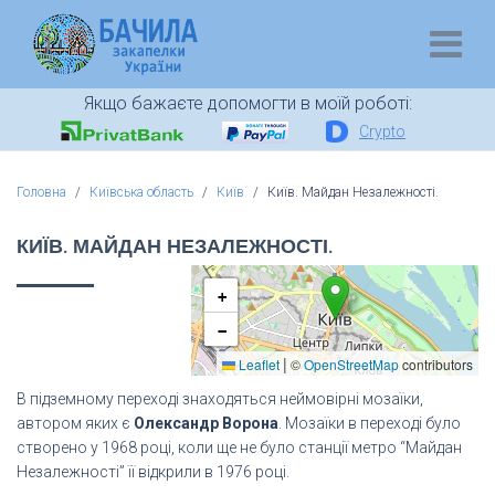
Якщо бажаєте допомогти в моїй роботі:
Crypto
Головна
Київська область
Київ
Київ. Майдан Незалежності.
КИЇВ. МАЙДАН НЕЗАЛЕЖНОСТІ.
+
−
|
Leaflet
©
OpenStreetMap
contributors
В підземному переході знаходяться неймовірні мозаїки,
автором яких є
Олександр Ворона
. Мозаїки в переході було
створено у 1968 році, коли ще не було станції метро “Майдан
Незалежності” її відкрили в 1976 році.