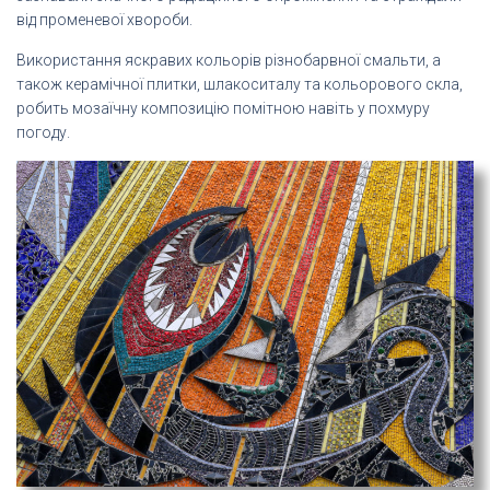
від променевої хвороби.
Використання яскравих кольорів різнобарвної смальти, а
також керамічної плитки, шлакоситалу та кольорового скла,
робить мозаїчну композицію помітною навіть у похмуру
погоду.