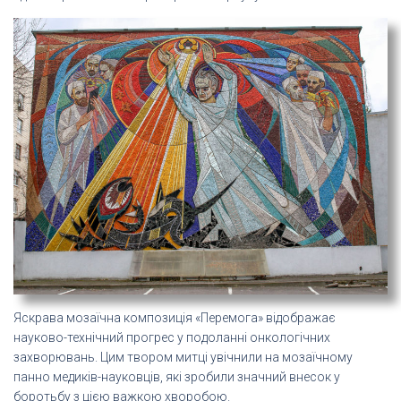
Яскрава мозаїчна композиція «Перемога» відображає
науково-технічний прогрес у подоланні онкологічних
захворювань. Цим твором митці увічнили на мозаїчному
панно медиків-науковців, які зробили значний внесок у
боротьбу з цією важкою хворобою.