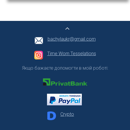
bachylaukr@gmail.com
Time Worn Tesselations
Якщо бажаєте допомогти в моїй роботі:
Crypto