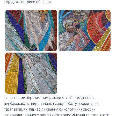
індивідуальні риси обличчя.
Чорні плями під очима медиків на мозаїчному панно
відображають надзвичайно важку роботу променевих
терапевтів, які під час лікування онкологічних хворих
зазнавали значного радіаційного опромінення та страждали