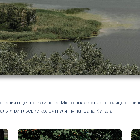
ований в центрі Ржищева. Місто вважається столицею трипіл
ь «Трипільське коло» і гуляння на Івана-Купала.