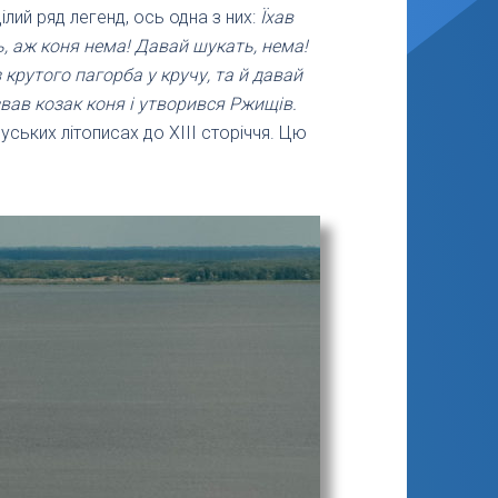
лий ряд легенд, ось одна з них:
Їхав
ь, аж коня нема! Давай шукать, нема!
з крутого пагорба у кручу, та й давай
звав козак коня і утворився Ржищів.
ських літописах до XIII сторіччя. Цю