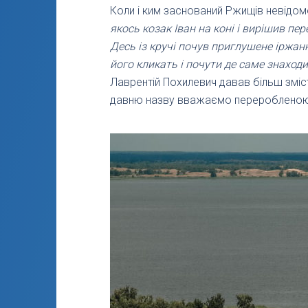
Коли і ким заснований Ржищів невідомо
якось козак Іван на коні і вирішив пе
Десь із кручі почув приглушене іржання
його кликать і почути де саме знаходи
Лаврентій Похилевич давав більш зміс
давню назву вважаємо переробленою 