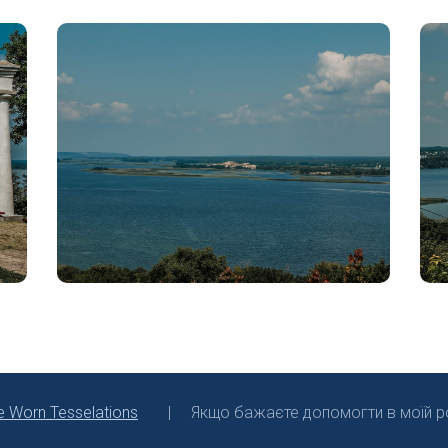
e Worn Tesselations
Якщо бажаєте допомогти в моїй ро