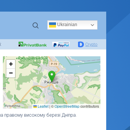
Ukrainian
:
Crypto
+
−
Leaflet
|
©
OpenStreetMap
contributors
на правому високому березі Дніпра.