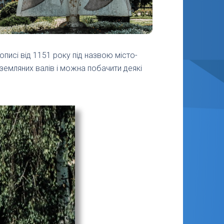
описі від 1151 року під назвою місто-
земляних валів і можна побачити деякі