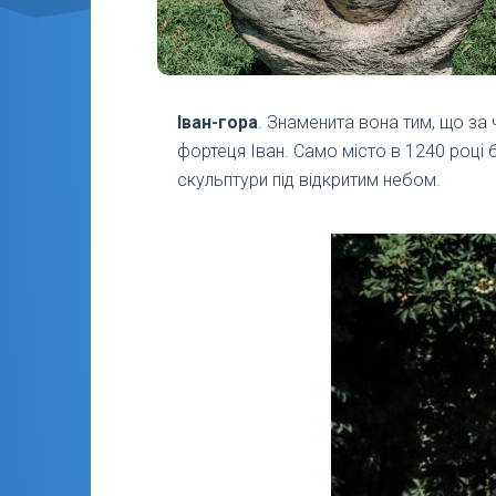
Іван-гора
. Знаменита вона тим, що за 
фортеця Іван. Само місто в 1240 році
скульптури під відкритим небом.