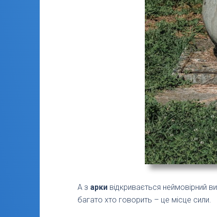
А з
арки
відкривається неймовірний вид
багато хто говорить – це місце сили.