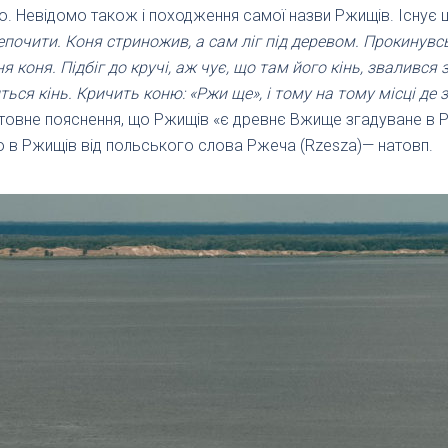
. Невідомо також і походження самої назви Ржищів. Існує ці
репочити. Коня стриножив, а сам ліг під деревом. Прокинувс
 коня. Підбіг до кручі, аж чує, що там його кінь, звалився 
ться кінь. Кричить коню: «Ржи ще», і тому на тому місці де 
товне пояснення, що Ржищів «є древнє Вжище згадуване в Ру
в Ржищів від польського слова Ржеча (Rzesza)— натовп.