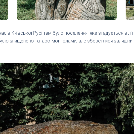
часів Київської Русі там було поселення, яке згадується в літ
 було знищенено татаро-монголами, але збереглися залишки 