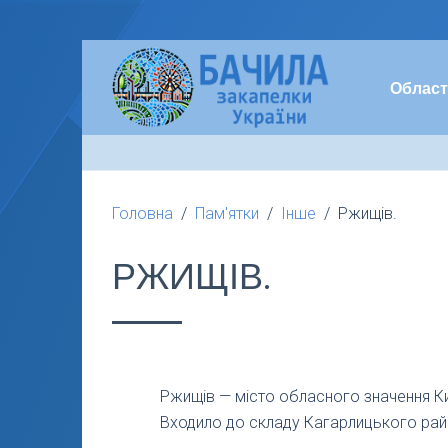
Област
Головна
Пам'ятки
Інше
Ржищів.
РЖИЩІВ.
Ржищів — місто обласного значення Ки
Входило до складу Кагарлицького рай