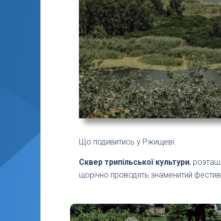
Що подивитись у Ржищеві.
Сквер трипільської культури
, розташ
щорічно проводять знаменитий фестивал