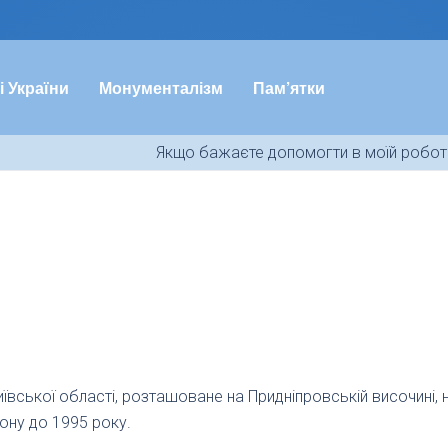
і України
Монументалізм
Пам’ятки
Якщо бажаєте допомогти в моїй роботі
ївської області, розташоване на Придніпровській височині, 
ону до 1995 року.