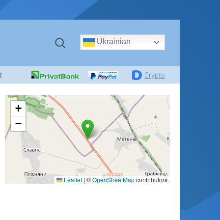
Ukrainian
:
Crypto
+
−
Leaflet
|
©
OpenStreetMap
contributors