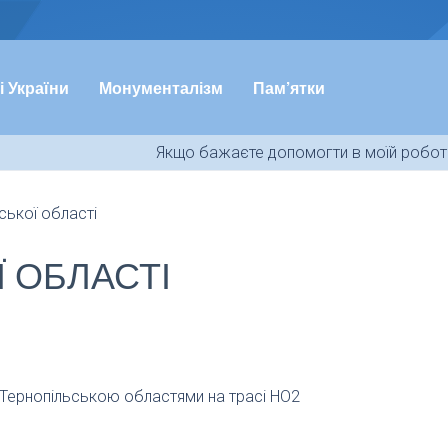
і України
Монументалізм
Пам’ятки
Якщо бажаєте допомогти в моїй роботі
ської області
Ї ОБЛАСТІ
 Тернопільською областями на трасі HO2