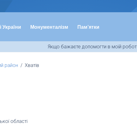
і України
Монументалізм
Пам’ятки
Якщо бажаєте допомогти в моїй роботі
ий район
Хватів
ької області