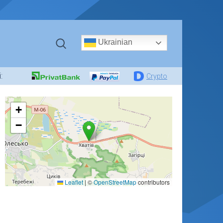
Ukrainian
:
Crypto
+
−
Leaflet
|
©
OpenStreetMap
contributors