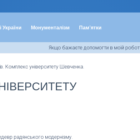
і України
Монументалізм
Пам’ятки
Якщо бажаєте допомогти в моїй роботі
їв. Комплекс університету Шевченка.
УНІВЕРСИТЕТУ
едевр радянського модернізму.