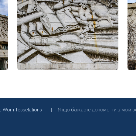
e Worn Tesselations
Якщо бажаєте допомогти в моїй ро