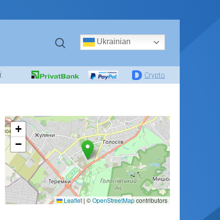
Ukrainian
:
Crypto
+
−
Leaflet
|
©
OpenStreetMap
contributors