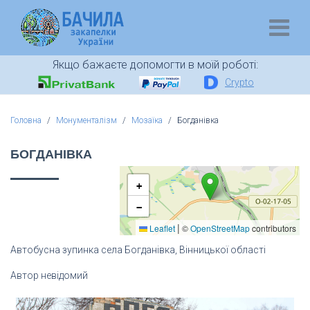
Якщо бажаєте допомогти в моїй роботі:
Crypto
Головна
Монументалізм
Мозаїка
Богданівка
БОГДАНІВКА
+
−
|
Leaflet
©
OpenStreetMap
contributors
Автобусна зупинка села Богданівка, Вінницької області
Автор невідомий