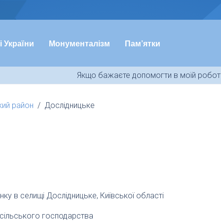
і України
Монументалізм
Пам’ятки
Якщо бажаєте допомогти в моїй роботі
кий район
Дослідницьке
нку в селищі Дослідницьке, Київської області
м сільського господарства