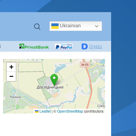
Ukrainian
:
Crypto
+
−
Leaflet
|
©
OpenStreetMap
contributors