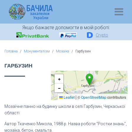
Якщо бажаєте допомогти в моїй роботі:
Crypto
Головна
Монументалізм
Мозаїка
Гарбузин
ГАРБУЗИН
+
−
|
Leaflet
©
OpenStreetMap
contributors
Мозаїчне панно на будинку школи в селі Гарбузин, Черкаської
області
Автор Ткаченко Микола, 1988 р. Назва роботи “Ростки знань”,
мозаїка, бетон, смальта.