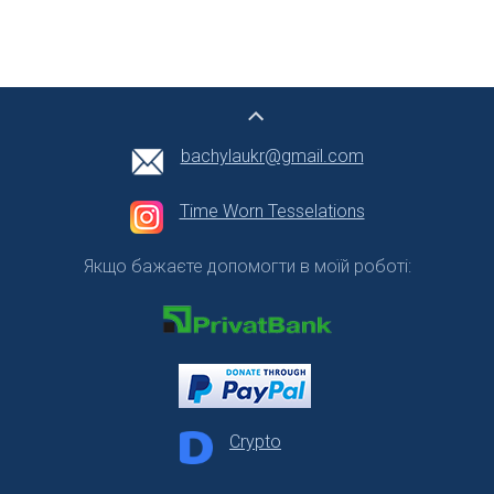
bachylaukr@gmail.com
Time Worn Tesselations
Якщо бажаєте допомогти в моїй роботі:
Crypto