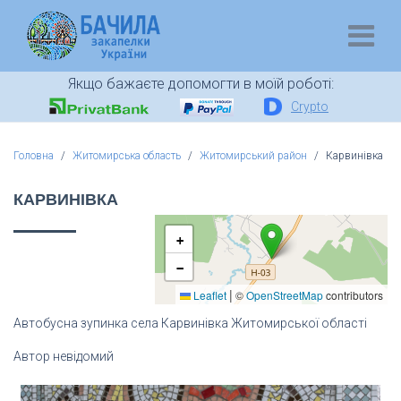
Якщо бажаєте допомогти в моїй роботі:
Crypto
Головна
Житомирська область
Житомирський район
Карвинівка
КАРВИНІВКА
+
−
|
Leaflet
©
OpenStreetMap
contributors
Автобусна зупинка села Карвинівка Житомирської області
Автор невідомий