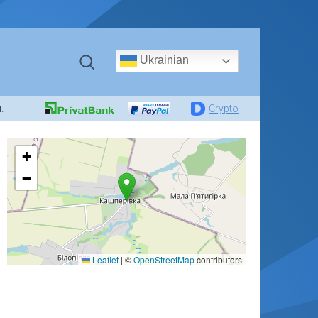
Ukrainian
:
Crypto
+
−
Leaflet
|
©
OpenStreetMap
contributors