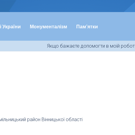
і України
Монументалізм
Пам’ятки
Якщо бажаєте допомогти в моїй роботі
ільницький район Вінницької області