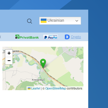
Ukrainian
:
Crypto
+
−
Leaflet
|
©
OpenStreetMap
contributors