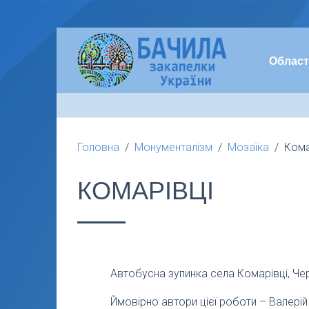
Област
Головна
Монументалізм
Мозаїка
Кома
КОМАРІВЦІ
Автобусна зупинка села Комарівці, Чер
Ймовірно автори цієї роботи – Валерій