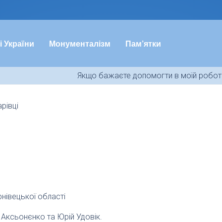
і України
Монументалізм
Пам’ятки
Якщо бажаєте допомогти в моїй роботі
рівці
нівецької області
 Аксьонєнко та Юрій Удовік.