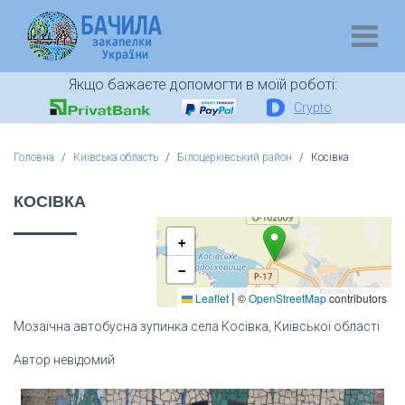
Якщо бажаєте допомогти в моїй роботі:
Crypto
Головна
Київська область
Білоцерківський район
Косівка
КОСІВКА
+
−
|
Leaflet
©
OpenStreetMap
contributors
Мозаїчна автобусна зупинка села Косівка, Київської області
Автор невідомий