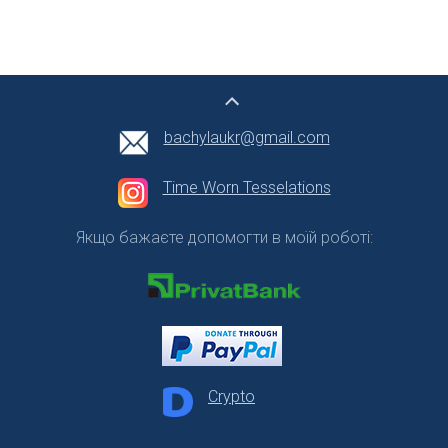
bachylaukr@gmail.com
Time Worn Tesselations
Якщо бажаєте допомогти в моїй роботі:
Crypto