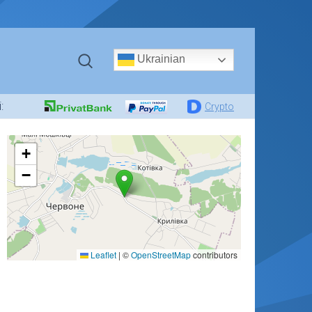
Ukrainian
:
Crypto
+
−
Leaflet
|
©
OpenStreetMap
contributors