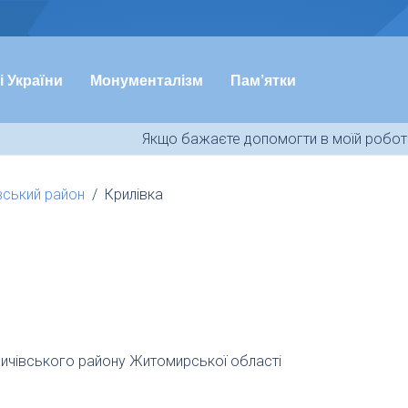
і України
Монументалізм
Пам’ятки
Якщо бажаєте допомогти в моїй роботі
вський район
Крилівка
дичівського району Житомирської області