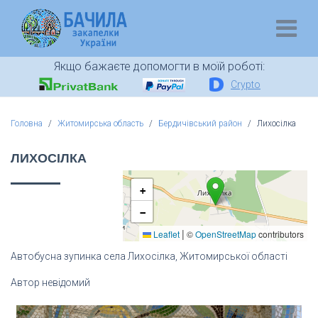
Якщо бажаєте допомогти в моїй роботі:
Crypto
Головна
Житомирська область
Бердичівський район
Лихосілка
ЛИХОСІЛКА
+
−
|
Leaflet
©
OpenStreetMap
contributors
Автобусна зупинка села Лихосілка, Житомирської області
Автор невідомий