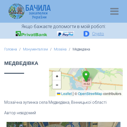
Якщо бажаєте допомогти в моїй роботі:
Crypto
Головна
Монументалізм
Мозаїка
Медведівка
МЕДВЕДІВКА
+
−
|
Leaflet
©
OpenStreetMap
contributors
Мозаїчна зупинка села Медведівка, Вінницької області
Автор невідомий