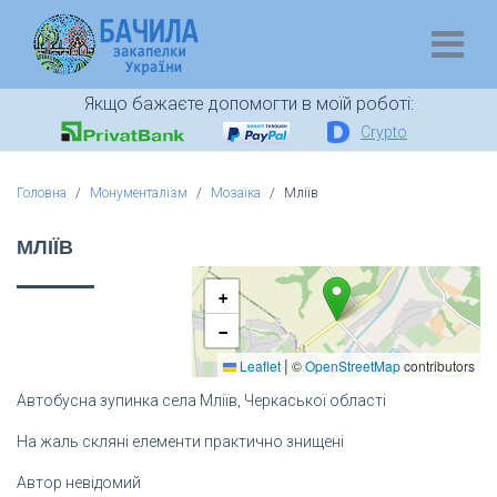
Якщо бажаєте допомогти в моїй роботі:
Crypto
Головна
Монументалізм
Мозаїка
Мліїв
МЛІЇВ
+
−
|
Leaflet
©
OpenStreetMap
contributors
Автобусна зупинка села Мліїв, Черкаської області
На жаль скляні елементи практично знищені
Автор невідомий