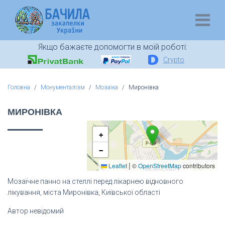
Якщо бажаєте допомогти в моїй роботі:
Crypto
Головна
Монументалізм
Мозаїка
Миронівка
МИРОНІВКА
+
−
|
Leaflet
©
OpenStreetMap
contributors
Мозаїчне панно на стеллі перед лікарнею відновного
лікування, міста Миронівка, Київської області
Автор невідомий