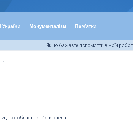
і України
Монументалізм
Пам’ятки
Якщо бажаєте допомогти в моїй роботі
чі
ицької області та в’їзна стела