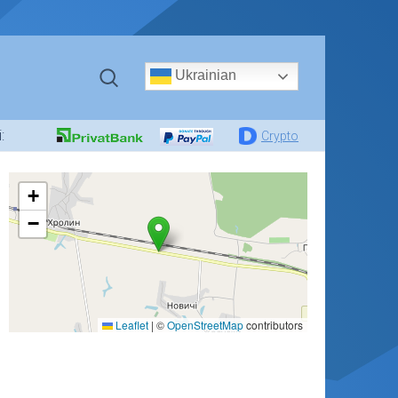
Ukrainian
:
Crypto
+
−
Leaflet
|
©
OpenStreetMap
contributors