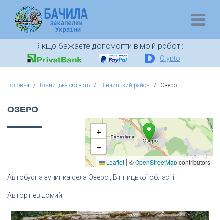
Якщо бажаєте допомогти в моїй роботі:
Crypto
Головна
Вінницька область
Вінницький район
Озеро
ОЗЕРО
+
−
|
Leaflet
©
OpenStreetMap
contributors
Автобусна зупинка села Озеро , Вінницької області
Автор невідомий