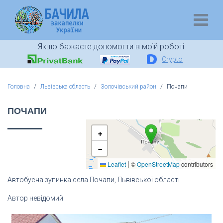
Якщо бажаєте допомогти в моїй роботі:
Crypto
Головна
Львівська область
Золочівський район
Почапи
ПОЧАПИ
+
−
|
Leaflet
©
OpenStreetMap
contributors
Автобусна зупинка села Почапи, Львівської області
Автор невідомий