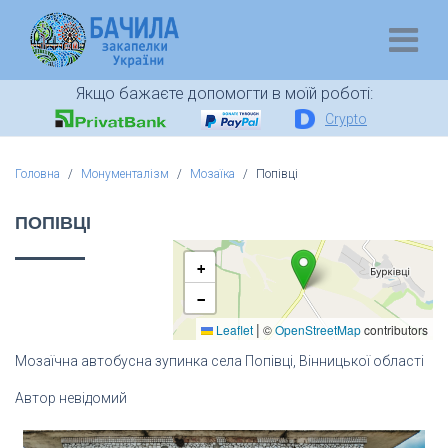
Якщо бажаєте допомогти в моїй роботі:
Crypto
Головна
Монументалізм
Мозаїка
Попівці
ПОПІВЦІ
+
−
|
Leaflet
©
OpenStreetMap
contributors
Мозаїчна автобусна зупинка села Попівці, Вінницької області
Автор невідомий