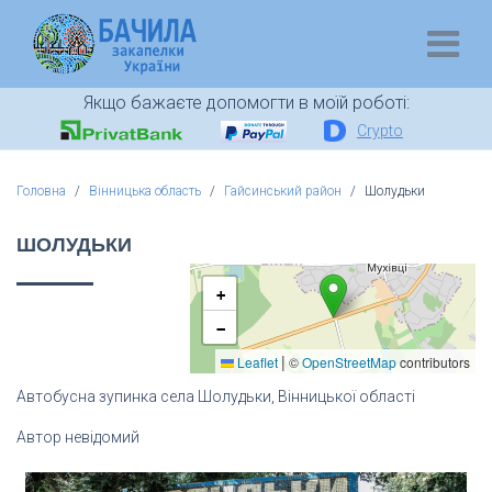
Якщо бажаєте допомогти в моїй роботі:
Crypto
Головна
Вінницька область
Гайсинський район
Шолудьки
ШОЛУДЬКИ
+
−
|
Leaflet
©
OpenStreetMap
contributors
Автобусна зупинка села Шолудьки, Вінницької області
Автор невідомий