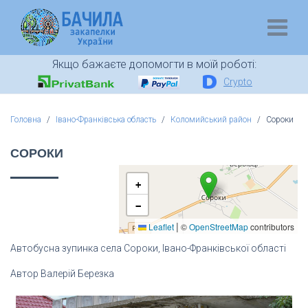
Якщо бажаєте допомогти в моїй роботі:
Crypto
Головна
Івано-Франківська область
Коломийський район
Сороки
СОРОКИ
+
−
|
Leaflet
©
OpenStreetMap
contributors
Автобусна зупинка села Сороки, Івано-Франківської області
Автор Валерій Березка