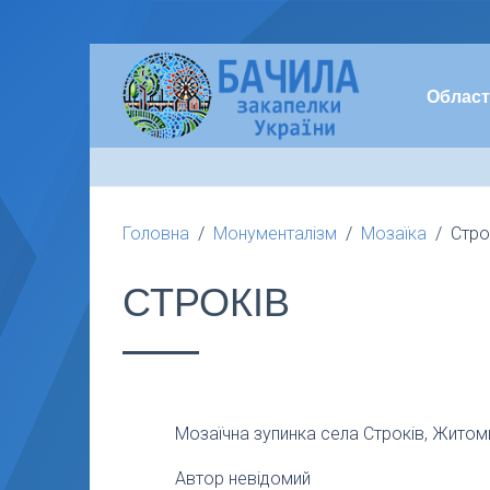
Област
Головна
Монументалізм
Мозаїка
Стро
СТРОКІВ
Мозаїчна зупинка села Строків, Житом
Автор невідомий