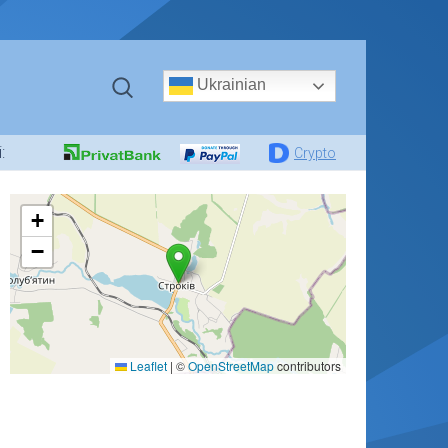
Ukrainian
:
Crypto
+
−
Leaflet
|
©
OpenStreetMap
contributors