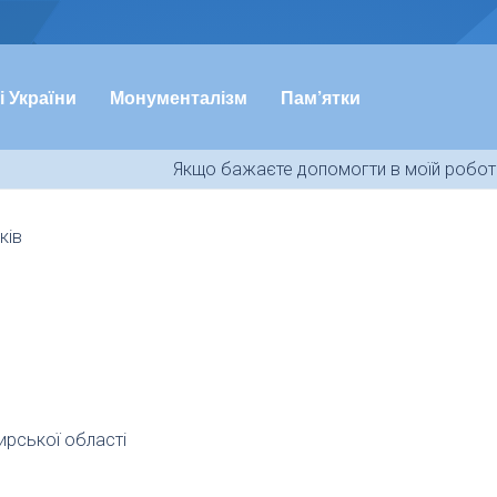
і України
Монументалізм
Пам’ятки
Якщо бажаєте допомогти в моїй роботі
ків
ирської області