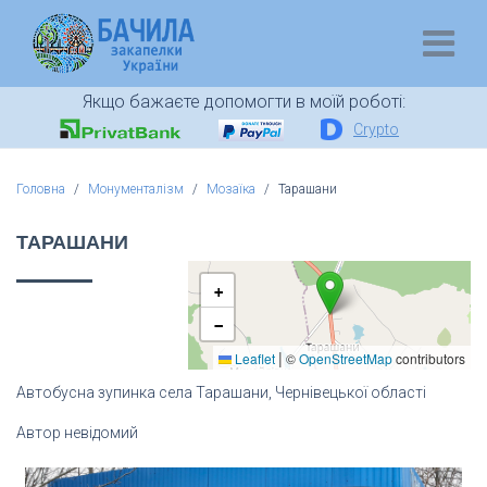
Якщо бажаєте допомогти в моїй роботі:
Crypto
Головна
Монументалізм
Мозаїка
Тарашани
ТАРАШАНИ
+
−
|
Leaflet
©
OpenStreetMap
contributors
Автобусна зупинка села Тарашани, Чернівецької області
Автор невідомий