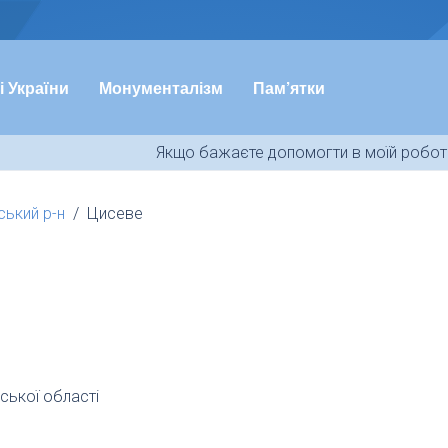
і України
Монументалізм
Пам’ятки
Якщо бажаєте допомогти в моїй роботі
ький р-н
Цисеве
ської області