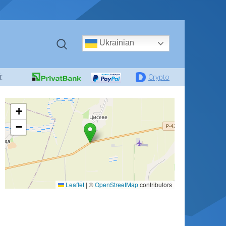
Ukrainian
:
Crypto
+
−
Leaflet
|
©
OpenStreetMap
contributors