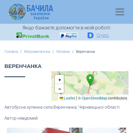
Якщо бажаєте допомогти в моїй роботі:
Crypto
Головна
Монументалізм
Мозаїка
Веренчанка
ВЕРЕНЧАНКА
+
−
|
Leaflet
©
OpenStreetMap
contributors
Автобусна зупинка села Веренчанка, Чернівецької області
Автор невідомий