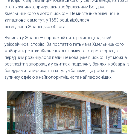
Неподалік від Кам’янця-Подільського, у селі Жванець, на трасі
стоїть зупинка, прикрашена зображенням Богдана
Хмельницького з його військом. Це мистецьке рішення не
випадкове: саме тут, у 1653 році, відбулася
легендарна Жванецька облога.
Зупинка у Жванці — справжній витвір мистецтва, який
увіковічнює історію. За постаттю гетьмана Хмельницького
майорять рештки Жванецького замку та старої фортеці, а
перед ним розкинулося величне козацьке військо. Тут можна
розгледіти запорожців у свитках, подолян у брилях, кобзарів із
бандурами та музикантів із тулумбасами, що робить цю
зупинку однією з найколоритніших та найпафосніших.