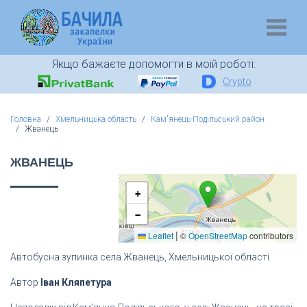
Якщо бажаєте допомогти в моїй роботі:
Crypto
Головна
Хмельницька область
Кам'янець-Подільський район
Жванець
ЖВАНЕЦЬ
+
−
|
Leaflet
©
OpenStreetMap
contributors
Автобусна зупинка села Жванець, Хмельницької області
Автор
Іван Кляпетура