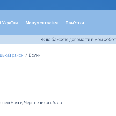
і України
Монументалізм
Пам’ятки
Якщо бажаєте допомогти в моїй роботі
цький район
Бояни
 селі Бояни, Чернівецької області