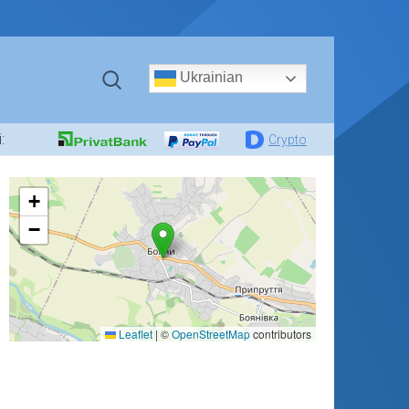
Ukrainian
:
Crypto
+
−
Leaflet
|
©
OpenStreetMap
contributors