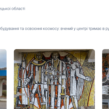
ецької області
удування та освоєння космосу: вчений у центрі тримає в рук