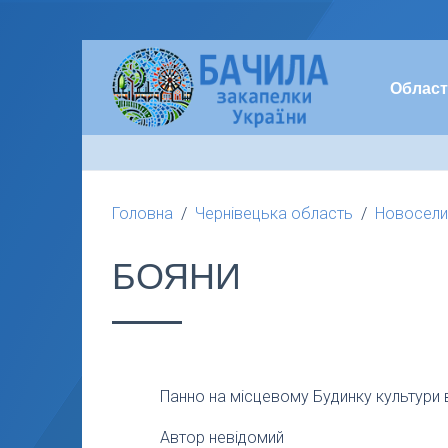
Област
Головна
Чернівецька область
Новосели
БОЯНИ
Панно на місцевому Будинку культури в
Автор невідомий