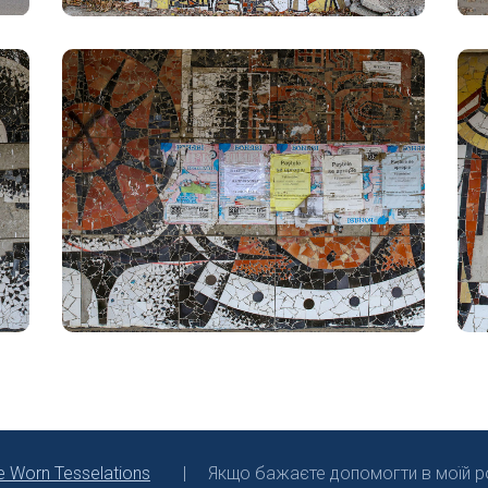
e Worn Tesselations
Якщо бажаєте допомогти в моїй ро