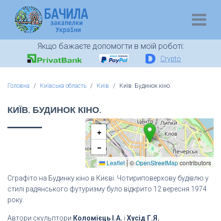
Якщо бажаєте допомогти в моїй роботі:
Crypto
Головна
Київська область
Київ
Київ. Будинок кіно.
КИЇВ. БУДИНОК КІНО.
+
−
|
Leaflet
©
OpenStreetMap
contributors
Сграфіто на Будинку кіно в Києві. Чотириповерхову будівлю у
стилі радянського футуризму було відкрито 12 вересня 1974
року.
Автори скульптори
Коломієць І.А.
і
Хусід Г.Я.