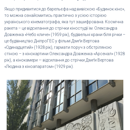
Якщо придивитися до барельєфа над вивіскою «Будинок кіно»,
то можна ознайомитись практично з усією історією
українського кінематографа, яка тут зашифрована. Космічна
ракета – це відсилання до стрічки кіностудії ім. Олександра
Довженка «Небо кличе» (1959 рік), будівельні крани біля річки –
це будівництво ДніпроГЕС у фільмі Дзиґи Вертова
«Одинадцятий» (1928 рік), гармати поруч з обстріляною
стіною – з кінокартини Олександра Довженка «Арсенал» (1928
рік), а кінокамери — відсилання до стрічки Дзиґи Вертова
«Людина з кіноапаратом» (1929 рік).