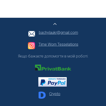
bachylaukr@gmail.com
Time Worn Tesselations
Якщо бажаєте допомогти в моїй роботі:
Crypto