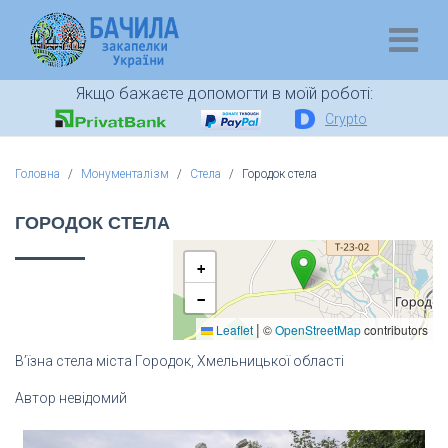
Якщо бажаєте допомогти в моїй роботі:
Crypto
Головна
Монументалізм
Стела
Городок стела
ГОРОДОК СТЕЛА
+
−
|
Leaflet
©
OpenStreetMap
contributors
В’їзна стела міста Городок, Хмельницької області
Автор невідомий