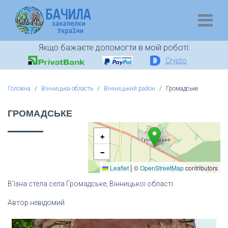
Якщо бажаєте допомогти в моїй роботі:
Crypto
Головна
Вінницька область
Вінницький район
Громадське
ГРОМАДСЬКЕ
+
−
|
Leaflet
©
OpenStreetMap
contributors
В’їзна стела села Громадське, Вінницької області
Автор невідомий