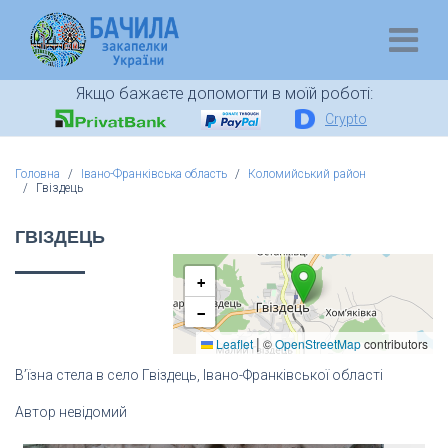
Якщо бажаєте допомогти в моїй роботі:
Crypto
Головна
Івано-Франківська область
Коломийський район
Гвіздець
ГВІЗДЕЦЬ
+
−
|
Leaflet
©
OpenStreetMap
contributors
В’їзна стела в село Гвіздець, Івано-Франківської області
Автор невідомий