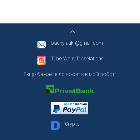
bachylaukr@gmail.com
Time Worn Tesselations
Якщо бажаєте допомогти в моїй роботі:
Crypto