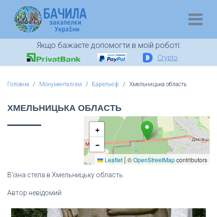
Якщо бажаєте допомогти в моїй роботі:
Crypto
Головна
Монументалізм
Барельєф
Хмельницька область
ХМЕЛЬНИЦЬКА ОБЛАСТЬ
+
−
|
Leaflet
©
OpenStreetMap
contributors
В’їзна стела в Хмельницьку область
Автор невідомий