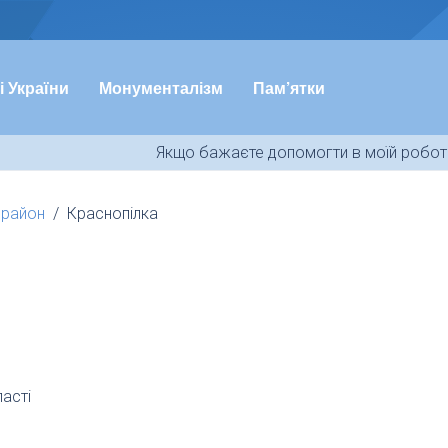
і України
Монументалізм
Пам’ятки
Якщо бажаєте допомогти в моїй роботі
 район
Краснопілка
ласті