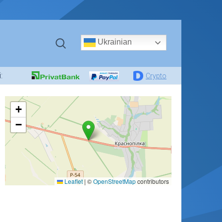
Ukrainian
:
Crypto
+
−
Leaflet
|
©
OpenStreetMap
contributors