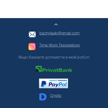
bachylaukr@gmail.com
Time Worn Tesselations
Якщо бажаєте допомогти в моїй роботі:
Crypto