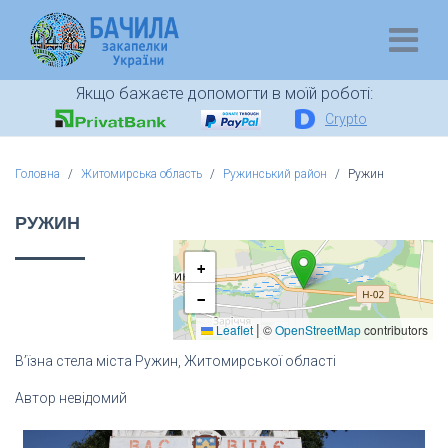
Якщо бажаєте допомогти в моїй роботі:
Crypto
Головна
Житомирська область
Ружинський район
Ружин
РУЖИН
+
−
|
Leaflet
©
OpenStreetMap
contributors
В’їзна стела міста Ружин, Житомирської області
Автор невідомий