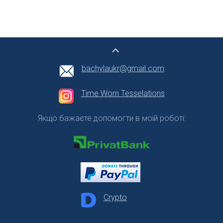
bachylaukr@gmail.com
Time Worn Tesselations
Якщо бажаєте допомогти в моїй роботі:
Crypto