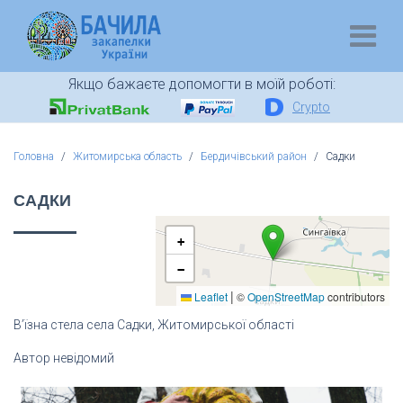
Якщо бажаєте допомогти в моїй роботі:
Crypto
Головна
Житомирська область
Бердичівський район
Садки
САДКИ
+
−
|
Leaflet
©
OpenStreetMap
contributors
В’їзна стела села Садки, Житомирської області
Автор невідомий